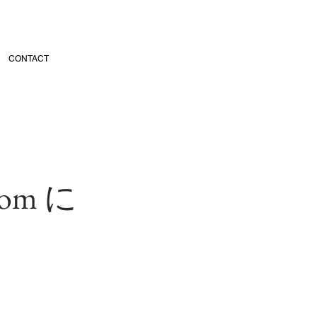
CONTACT
oom に